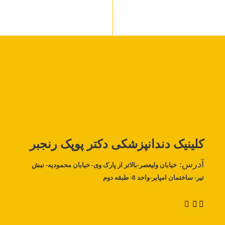
کلینیک دندانپزشکی دکتر‌
پوپک رنجبر
آدرس:
خیابان ولیعصر-بالاتر از پارک وی- خیابان محمودیه- نبش
تیر- ساختمان امپایر-واحد 8- طبقه دوم