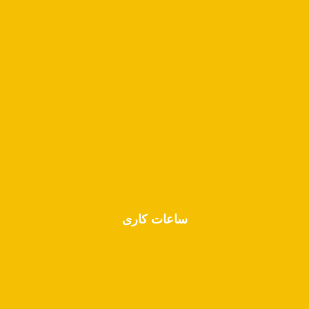
درباره ما
دانستنی‌های پزشکی
خدمات
گالری
تماس با ما
ساعات کاری
شنبه -------- 12:00 تا 18:00
یکشنبه ----- 12:00 تا 18:00