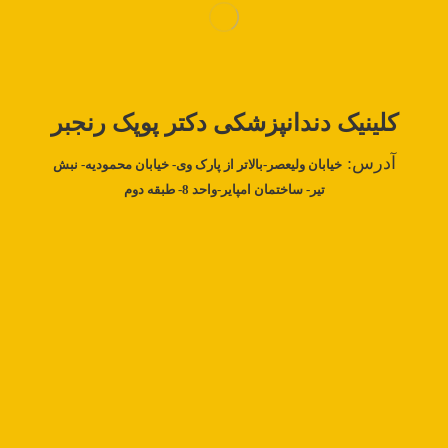
کلینیک دندانپزشکی دکتر‌
پوپک رنجبر
آدرس:
خیابان ولیعصر-بالاتر از پارک وی- خیابان محمودیه- نبش
تیر- ساختمان امپایر-واحد 8- طبقه دوم
خانه