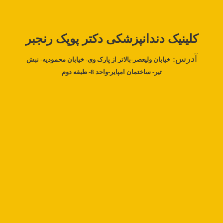
کلینیک دندانپزشکی دکتر‌
پوپک رنجبر
آدرس:
خیابان ولیعصر-بالاتر از پارک وی- خیابان محمودیه- نبش
تیر- ساختمان امپایر-واحد 8- طبقه دوم
خانه